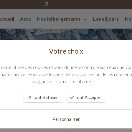
Accueil
Acvc
Nos hébergements
Les séjours
No
Votre choix
e site utilise des cookies et vous donne le contrôle sur ceux que vo
haitez activer. Vous avez le choix de les accepter ou de les refuser 
naviguer sur notre site internet.
Tout Refuser
Tout Accepter
 Hautes Alpes : séjour en pension complète
es dans les Hautes Alpes : séjour en
Personnaliser