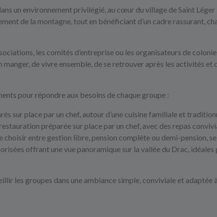
ns un environnement privilégié, au cœur du village de Saint Léger 
ent de la montagne, tout en bénéficiant d’un cadre rassurant, chal
ssociations, les comités d’entreprise ou les organisateurs de colonies,
 manger, de vivre ensemble, de se retrouver après les activités et de
ents pour répondre aux besoins de chaque groupe :
s sur place par un chef, autour d’une cuisine familiale et traditionn
restauration préparée sur place par un chef, avec des repas conviv
 de choisir entre gestion libre, pension complète ou demi-pension, se
norisées offrant une vue panoramique sur la vallée du Drac, idéales
lir les groupes dans une ambiance simple, conviviale et adaptée à l