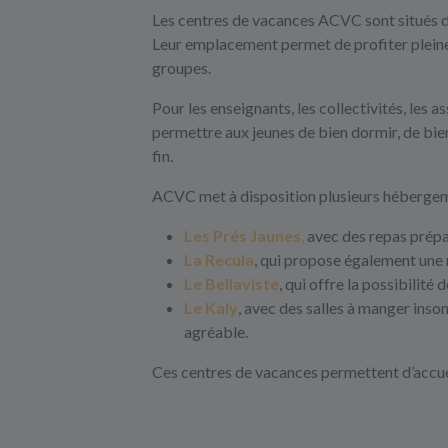
Les centres de vacances ACVC sont situés da
Leur emplacement permet de profiter pleinem
groupes.
Pour les enseignants, les collectivités, les a
permettre aux jeunes de bien dormir, de bien
fin.
ACVC met à disposition plusieurs hébergem
Les Prés Jaunes
,
avec des repas préparé
La Recula
, qui propose également une 
Le Bellaviste
, qui offre la possibilité
Le Kaly
, avec des salles à manger inso
agréable.
Ces centres de vacances permettent d’accueil