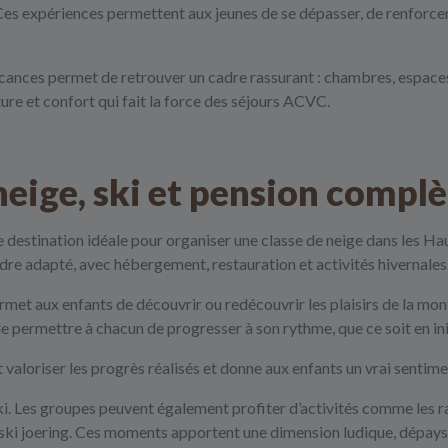
Ces expériences permettent aux jeunes de se dépasser, de renforcer 
vacances permet de retrouver un cadre rassurant : chambres, espaces
ture et confort qui fait la force des séjours ACVC.
e neige, ski et pension comp
ne destination idéale pour organiser une classe de neige dans les 
adre adapté, avec hébergement, restauration et activités hivernales
rmet aux enfants de découvrir ou redécouvrir les plaisirs de la mont
e permettre à chacun de progresser à son rythme, que ce soit en in
t valoriser les progrès réalisés et donne aux enfants un vrai sentime
 ski. Les groupes peuvent également profiter d’activités comme le
e ski joering. Ces moments apportent une dimension ludique, dépay