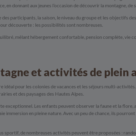
ence, en donnant aux jeunes l’occasion de découvrir la montagne, de 
 des participants, la saison, le niveau du groupe et les objectifs de
éjour découverte : les possibilités sont nombreuses.
ilibré, mêlant hébergement confortable, pension complète, vie col
tagne et activités de plein a
e idéal pour les colonies de vacances et les séjours multi-activités
prairies et des paysages des Hautes Alpes.
te exceptionnel. Les enfants peuvent observer la faune et la flor
aie immersion en pleine nature. Avec un peu de chance, ils pourro
lus sportif, de nombreuses activités peuvent être proposées : rand